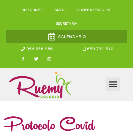
UNIFORMES
AMPA
CONSEJO ESCOLAR
SECRETARÍA
CALENDARIO
954 636 986
650 731 510
PROYECTO EDUCATIVO
SERVICIOS COMPLEM
Protocolo Covid