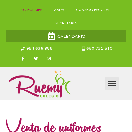
UNIFORMES
AMPA
CONSEJO ESCOLAR
SECRETARÍA
CALENDARIO
954 636 986
650 731 510
PROYECTO EDUCATIVO
SERVICIOS COMPLEM
Venta de uniformes